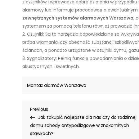
z czujników i wprowadza dobre działania w przypadku 
alarmowy lub informuje pracodawcę o ewentualnym z
zewnętrznych systemów alarmowych Warszawa
, 
systemem za pomocą telefonu również prowadzić inne
2. Czujniki: Są to narzędzia odpowiedzialne za wykry
próba włamania, czy obecność substancji szkodliwych
ścianach, a ponadto urządzone w czujniki dymu, gazu
3. Sygnalizatory: Pełnią funkcję powiadamiania o dz
akustycznych i świetlnych.
Montaż alarmów Warszawa
Nawigacja
Previous
Previous
Post
Jak zakupić najlepsze dla nas czy do rodzimej
wpisu
domu schody antypoślizgowe w znakomitych
stawkach?