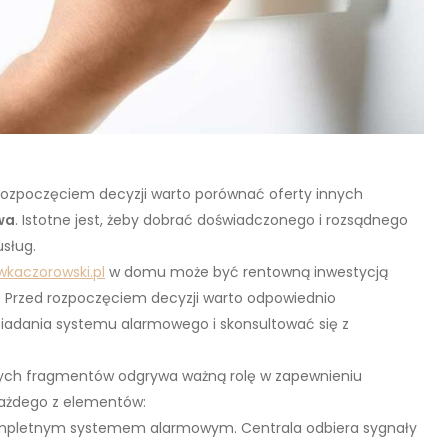
rozpoczęciem decyzji warto porównać oferty innych
wa
. Istotne jest, żeby dobrać doświadczonego i rozsądnego
sług.
wkaczorowski.pl
w domu może być rentowną inwestycją
 Przed rozpoczęciem decyzji warto odpowiednio
osiadania systemu alarmowego i skonsultować się z
y z tych fragmentów odgrywa ważną rolę w zapewnieniu
ażdego z elementów:
kompletnym systemem alarmowym. Centrala odbiera sygnały