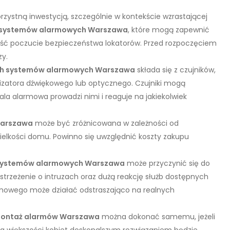
ystną inwestycją, szczególnie w kontekście wzrastającej
 systemów alarmowych Warszawa
, które mogą zapewnić
eść poczucie bezpieczeństwa lokatorów. Przed rozpoczęciem
zy.
ch systemów alarmowych Warszawa
składa się z czujników,
lizatora dźwiękowego lub optycznego. Czujniki mogą
ala alarmowa prowadzi nimi i reaguje na jakiekolwiek
Warszawa
może być zróżnicowana w zależności od
elkości domu. Powinno się uwzględnić koszty zakupu
systemów alarmowych Warszawa
może przyczynić się do
trzeżenie o intruzach oraz dużą reakcję służb dostępnych
mowego może działać odstraszająco na realnych
ontaż alarmów Warszawa
można dokonać samemu, jeżeli
la większości kobiet doskonalszym rozwiązaniem będzie