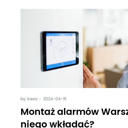
by:
kasia
Montaż alarmów Warsza
niego wkładać?