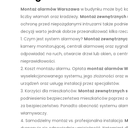
Montaż alarmów Warszawa
w budynku może być korz
liczby włamań oraz kradzieży.
Montaż zewnętrznych
ochronę przed niepożądanymi intruzami także podni
decyzji warto jednak dobrze przeanalizować kilka rzec
1. Czym jest system alarmowy?
Montaż zewnętrzny
kamery monitorującej, centrali alarmowej oraz sygna
odpowiadać na ruch, otwarcie drzwi lub okien, a centr
nieprawidłowości.
2. Koszt montażu alarmu. Opłata
montaż alarmów 
wyselekcjonowanego systemu, jego złożoności oraz wi
urządzeń oraz usługę instalacji przez specjalistów.
3. Korzyści dla mieszkańców.
Montaż zewnętrznych 
podniesienia bezpieczeństwa mieszkańców poprzez os
za bezpieczeństwo. Ponadto obecność systemu alar
włamywaczy.
4. Samodzielny montaż vs. profesjonalna instalacja.
M
dysponuje się odpowiednią umiejętność. Natomiast d