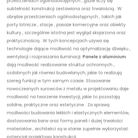
przestrzeniach ogólnodostępnych , gdzie liczy się
subtelność konstrukcji zestawiona oraz trwałością . W
obrębie przestrzeniach ogólnodostępnych , takich jak
porty lotnicze , stacje , pasaże komercyjne oraz obiekty
kultury , szczególnie istotna jest wygląd skojarzona oraz
praktycznością . W tych koncepcjach używa się
technologie dające możliwość na optymalizację dźwięku ,
wentylacji i rozpraszania iluminacji.
Panele z aluminium
dają możliwość realizowanie struktur ochronnych ,
ozdobnych jak również budowlanych, jakie to realizują
szereg funkcji w tym samym czasie. Stosowanie
nowoczesnych surowców z metalu w projektowaniu daje
możliwość na tworzenie inwestycji, jakie to pozostają
solidne, praktyczne oraz estetyczne . Za sprawą
możliwości budowania lekkich i elastycznych elementów,
dostosowania barw oraz formy paneli i dużej trwałości
materiałów , architekci są w stanie zupełnie wykorzystać
potencjał projektowy konstrukcji.