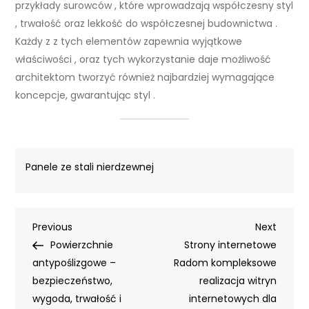
przykłady surowców , które wprowadzają współczesny styl
, trwałość oraz lekkość do współczesnej budownictwa .
Każdy z z tych elementów zapewnia wyjątkowe
właściwości , oraz tych wykorzystanie daje możliwość
architektom tworzyć również najbardziej wymagające
koncepcje, gwarantując styl .
Panele ze stali nierdzewnej
Nawigacja
Previous
Next
Previous
Next
Post
Post
Powierzchnie
Strony internetowe
wpisu
antypoślizgowe –
Radom kompleksowe
bezpieczeństwo,
realizacja witryn
wygoda, trwałość i
internetowych dla